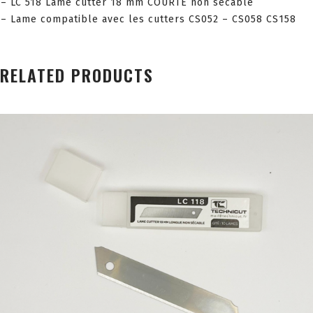
– LC 518 Lame cutter 18 mm COURTE non sécable
– Lame compatible avec les cutters CS052 – CS058 CS158
RELATED PRODUCTS