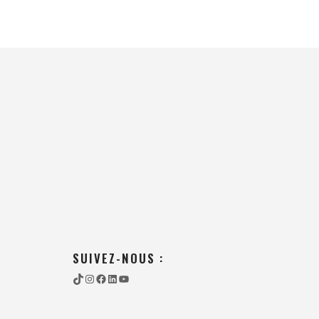
SUIVEZ-NOUS :
TIKTOK
INSTAGRAM
FACEBOOK
LINKEDIN
YOUTUBE